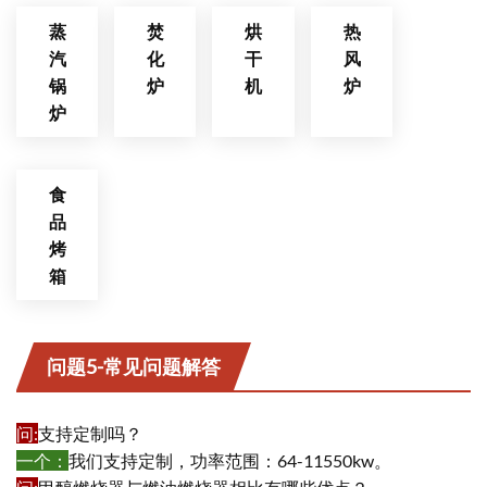
蒸
焚
烘
热
汽
化
干
风
锅
炉
机
炉
炉
食
品
烤
箱
问题5-常见问题解答
问
:
支持定制吗？
一个：
我们支持定制，功率范围：64-11550kw。