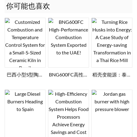
你可能也喜欢
巴西小型S型陶瓷
BNG600FC高性能
稻壳变能源：泰国
窑炉定制燃烧及温
燃烧系统出口阿联
碾米厂节能改造案
控系统
酋！
例