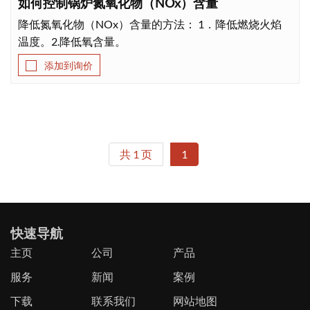
如何控制锅炉氮氧化物（NOx）含量
降低氮氧化物（NOx）含量的方法： 1．降低燃烧火焰
下载
温度。2.降低氧含量。
联系我们
添加到询价
共 1 页
1
快速导航
主页
公司
产品
服务
新闻
案例
下载
联系我们
网站地图