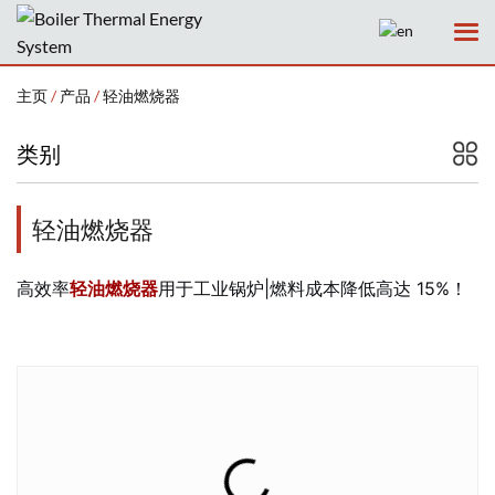
主页
/
产品
/
轻油燃烧器
类别
主页
轻油燃烧器
公司
高效率
轻油燃烧器
用于工业锅炉|燃料成本降低高达 15%！
产品
服务
新闻
案例