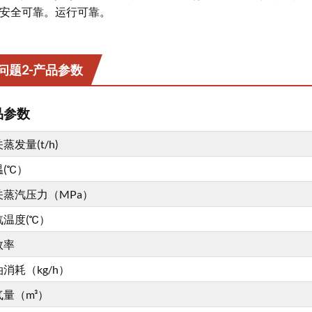
安全可靠。运行可靠。
问题2-产品参数
品参数
蒸发量(t/h)
(℃）
关蒸汽压力（MPa）
汽温度(℃）
效率
消耗（kg/h）
气量（m³）