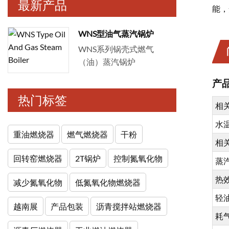
最新产品
能，
WNS型油气蒸汽锅炉
WNS系列锅壳式燃气
（油）蒸汽锅炉
产
热门标签
相关
水温
重油燃烧器
燃气燃烧器
干粉
相
回转窑燃烧器
2T锅炉
控制氮氧化物
蒸
热
减少氮氧化物
低氮氧化物燃烧器
轻油
越南展
产品包装
沥青搅拌站燃烧器
耗