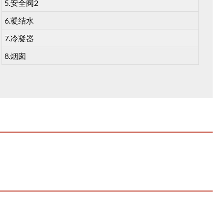
5.安全阀2
6.凝结水
7.冷凝器
8.烟囱