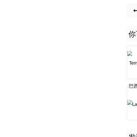
你
巴
发