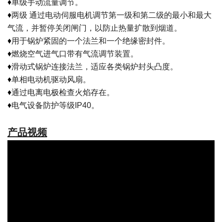
♦
单级手动流量调节。
♦
两级 通过电动伺服电机调节第一级和第二级的最小和最大
气流，并暂停关闭闸门，以防止热量扩散到烟道。
♦
用于锅炉紧固的一个法兰和一个绝缘密封件。
♦
燃烧空气进气口带有气流调节装置。
♦
滑动式锅炉连接法兰，适应各类锅炉封头凸度。
♦
单相电动机驱动风扇。
♦
通过电离电极检查火焰存在。
♦
电气设备防护等级IP40。
产品视频