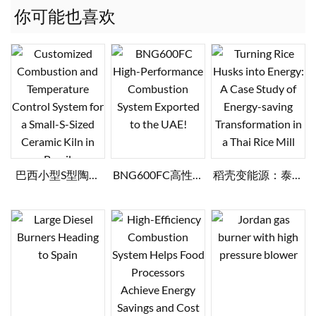
你可能也喜欢
巴西小型S型陶瓷
BNG600FC高性能
稻壳变能源：泰国
窑炉定制燃烧及温
燃烧系统出口阿联
碾米厂节能改造案
控系统
酋！
例