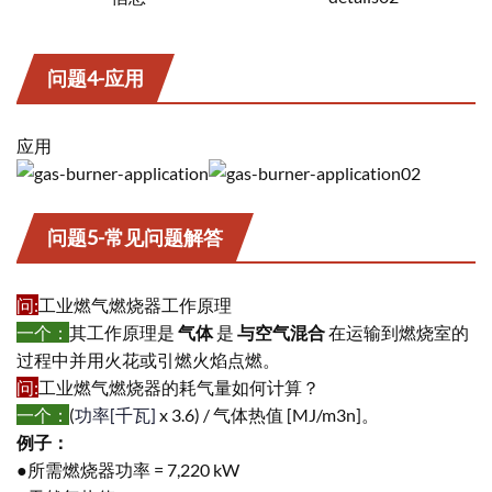
问题4-应用
应用
问题5-常见问题解答
问
:
工业燃气燃烧器工作原理
一个：
其工作原理是
气体
是
与空气混合
在运输到燃烧室的
过程中并用火花或引燃火焰点燃。
问
:
工业燃气燃烧器的耗气量如何计算？
一个：
(
功率[千瓦]
x 3.6) / 气体热值 [MJ/m3n]。
例子：
●所需燃烧器功率 = 7,220 kW