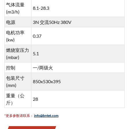
气体流量
8.1-28.3
(m3/h)
电源
3N 交流50Hz 380V
电机功率
0.37
(kw)
燃烧室压力
5.1
(mbar)
控制
一/两级火
包装尺寸
850x530x395
(mm)
重量（公
28
斤）
*更多参数请联系：
info@bntet.com