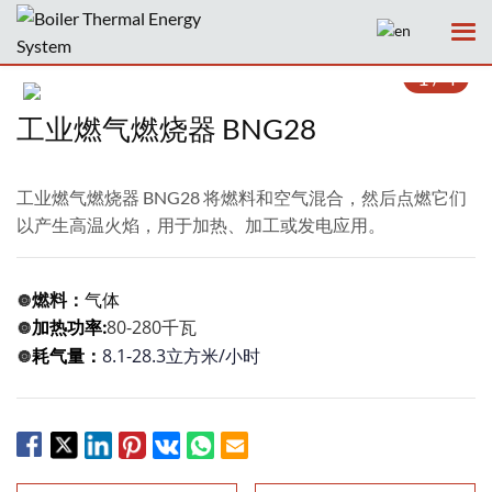
1
/
4
工业燃气燃烧器 BNG28
工业燃气燃烧器 BNG28 将燃料和空气混合，然后点燃它们
主页
以产生高温火焰，用于加热、加工或发电应用。
公司
燃料：
气体
🔘
80-280千瓦
产品
加热功率
:
🔘
8.1-28.3
立方米
/小时
耗气量：
🔘
服务
新闻
案例